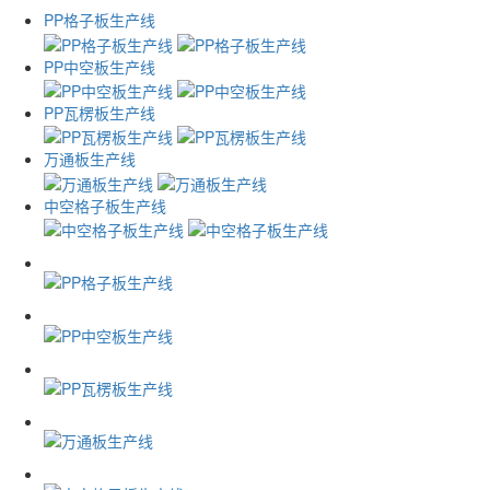
PP格子板生产线
PP中空板生产线
PP瓦楞板生产线
万通板生产线
中空格子板生产线