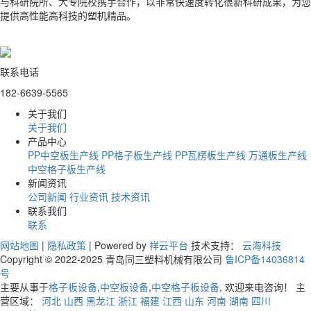
成果，为您
质量是同三人的作风，信誉是同三人的人格，创新是同三人永
全套设备配有机电一体自动化控制系统
联系电话
182-6639-5565
关于我们
关于我们
产品中心
PP中空板生产线
PP格子板生产线
PP瓦楞板生产线
万通板生产线
中空格子板生产线
新闻资讯
公司新闻
行业资讯
技术资讯
联系我们
联系
网站地图
|
隐私政策
|
Powered by
祥云平台
技术支持：
云海科技
Copyright © 2022-2025 青岛同三塑料机械有限公司
鲁ICP备14036814
号
主要从事于
格子板设备
,
中空板设备
,
中空格子板设备
, 欢迎来电咨询！ 主
营区域：
河北
山西
黑龙江
浙江
福建
江西
山东
河南
湖南
四川