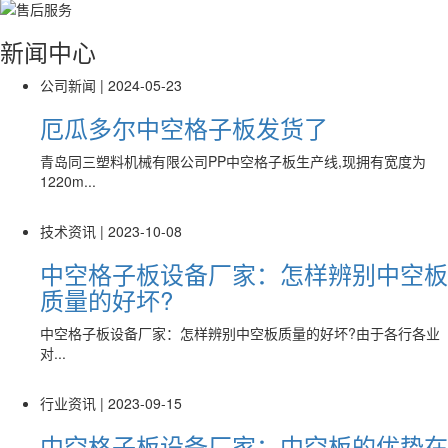
新闻中心
公司新闻 | 2024-05-23
厄瓜多尔中空格子板发货了
青岛同三塑料机械有限公司PP中空格子板生产线,现拥有宽度为
1220m...
技术资讯 | 2023-10-08
中空格子板设备厂家：怎样辨别中空板
质量的好坏?
中空格子板设备厂家：怎样辨别中空板质量的好坏?由于各行各业
对...
行业资讯 | 2023-09-15
中空格子板设备厂家：中空板的优势在