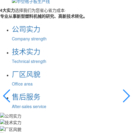
4大实力
选择我们为您省心省力成本
·
专业从事新型塑料机械的研究、高新技术转化。
公司实力
Company strength
技术实力
Technical strength
厂区风貌
Office area
售后服务
After-sales service